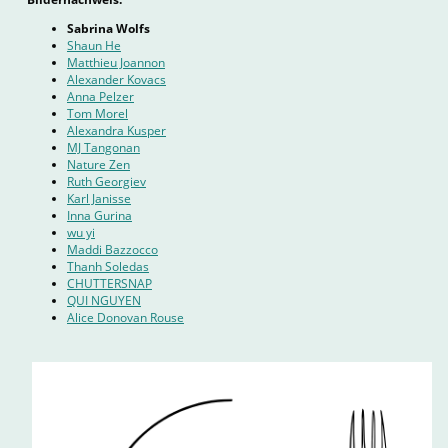
Sabrina Wolfs
Shaun He
Matthieu Joannon
Alexander Kovacs
Anna Pelzer
Tom Morel
Alexandra Kusper
MJ Tangonan
Nature Zen
Ruth Georgiev
Karl Janisse
Inna Gurina
wu yi
Maddi Bazzocco
Thanh Soledas
CHUTTERSNAP
QUI NGUYEN
Alice Donovan Rouse